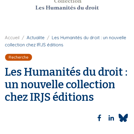
i
p
a
l
F
Accueil
Actualite
Les Humanités du droit : un nouvelle
i
collection chez IRJS éditions
l
d
Recherche
'
A
Les Humanités du droit :
r
i
un nouvelle collection
a
n
chez IRJS éditions
e