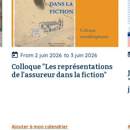
c
o
u
v
v
e
r
r
t
t
u
From
2 juin 2026
to
3 juin 2026
r
r
Colloque "Les représentations
e
de l'assureur dans la fiction"
Ajouter à mon calendrier