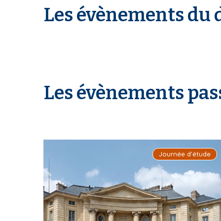
Les évènements du 
Les évènements pas
I
Journée d'étude
m
a
g
e
d
e