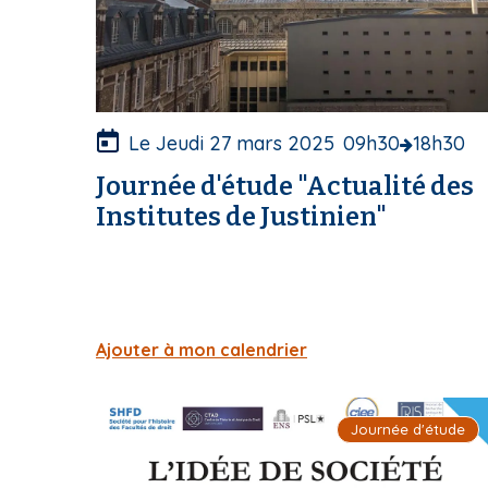
u
v
e
r
t
u
Le Jeudi 27 mars 2025
09h30
18h30
r
Journée d'étude "Actualité des
e
Institutes de Justinien"
Ajouter à mon calendrier
I
Journée d'étude
m
a