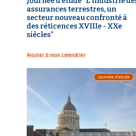
Journée d'étude "L'industrie de
assurances terrestres, un
secteur nouveau confronté à
des réticences XVIIIe - XXe
siècles"
Ajouter à mon calendrier
I
Journée d'étude
m
a
g
e
d
e
c
o