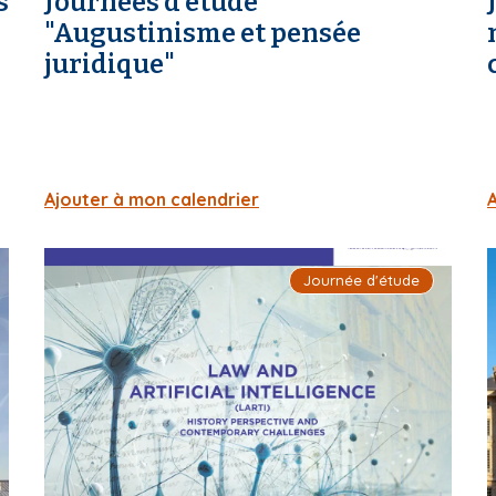
s
Journées d'étude
"Augustinisme et pensée
juridique"
Ajouter à mon calendrier
I
I
Journée d'étude
m
a
g
e
d
e
c
o