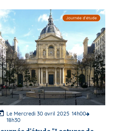
Journée d'étude
m
a
g
e
d
e
c
o
u
e
u
Le Mercredi 30 avril 2025
14h00
18h30
e