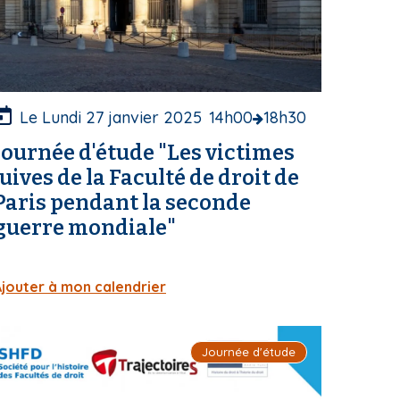
u
e
u
Le Lundi 27 janvier 2025
14h00
18h30
Journée d'étude "Les victimes
e
juives de la Faculté de droit de
Paris pendant la seconde
guerre mondiale"
Ajouter à mon calendrier
Journée d'étude
m
a