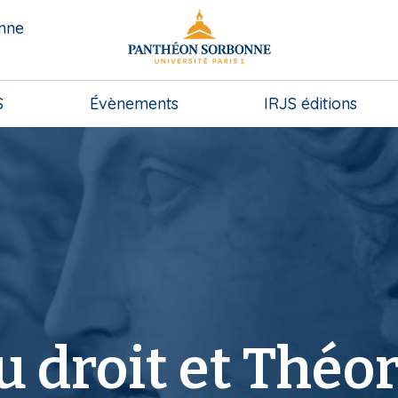
onne
S
Évènements
IRJS éditions
u droit et Théor