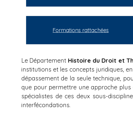
i
a
n
e
Formations rattachées
Le Département
Histoire du Droit et T
institutions et les concepts juridiques,
dépassement de la seule technique, pour
que pour permettre une approche plus ai
spécialistes de ces deux sous-discipline
interfécondations.