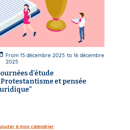
c
o
u
e
u
From
15 décembre 2025
to
16 décembre
2025
e
Journées d'étude
"Protestantisme et pensée
juridique"
Ajouter à mon calendrier