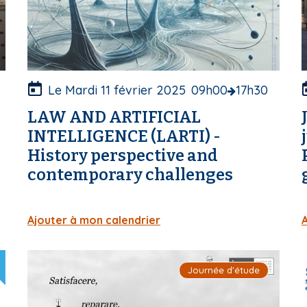
u
v
v
e
r
r
t
t
u
Le Mardi 11 février 2025
09h00
17h30
r
r
LAW AND ARTIFICIAL
e
INTELLIGENCE (LARTI) -
History perspective and
contemporary challenges
Ajouter à mon calendrier
I
I
Journée d'étude
m
a