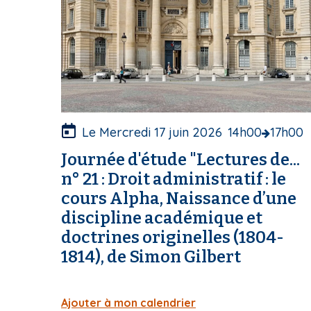
c
o
u
v
e
r
t
u
Le Mercredi 17 juin 2026
14h00
17h00
r
Journée d'étude "Lectures de...
e
n° 21 : Droit administratif : le
cours Alpha, Naissance d’une
discipline académique et
doctrines originelles (1804-
1814), de Simon Gilbert
Ajouter à mon calendrier