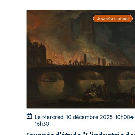
I
Journée d'étude
m
a
g
e
d
e
c
o
u
v
e
r
t
u
Le Mercredi 10 décembre 2025
10h00
r
16h30
e