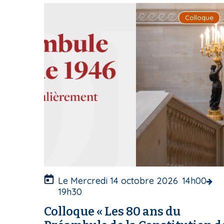
I
i
Colloque
m
p
a
a
g
l
e
d
e
c
o
u
v
e
r
t
u
Le Mercredi 14 octobre 2026
14h00
r
19h30
e
Colloque « Les 80 ans du