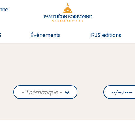
onne
S
Évènements
IRJS éditions
- Thématique -