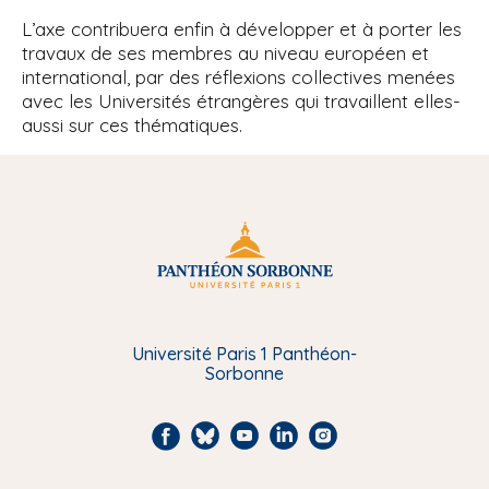
L’axe contribuera enfin à développer et à porter les
travaux de ses membres au niveau européen et
international, par des réflexions collectives menées
avec les Universités étrangères qui travaillent elles-
aussi sur ces thématiques.
Université Paris 1 Panthéon-
Sorbonne
F
B
Y
L
I
a
l
o
i
n