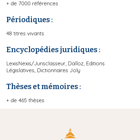
+ de 7000 références
i
p
Périodiques :
a
l
48 titres vivants
Encyclopédies juridiques :
LexisNexis/Jurisclasseur, Dalloz, Editions
Législatives, Dictionnaires Joly
Thèses et mémoires :
+ de 465 thèses