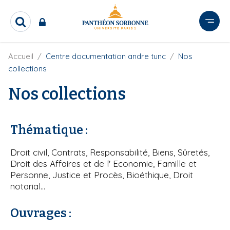
A
l
R
l
e
e
c
r
F
Accueil
Centre documentation andre tunc
Nos
h
i
e
a
collections
l
r
u
d
c
Nos collections
c
'
h
o
A
e
r
n
r
i
Thématique :
t
a
e
n
Droit civil, Contrats, Responsabilité, Biens, Sûretés,
e
n
Droit des Affaires et de l' Economie, Famille et
u
Personne, Justice et Procès, Bioéthique, Droit
p
notarial...
r
i
Ouvrages :
n
c