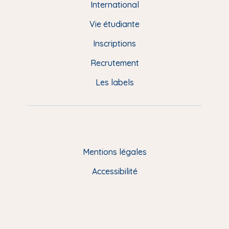
e
International
d
Vie étudiante
d
Inscriptions
e
Recrutement
p
Les labels
a
g
e
F
Mentions légales
R
Accessibilité