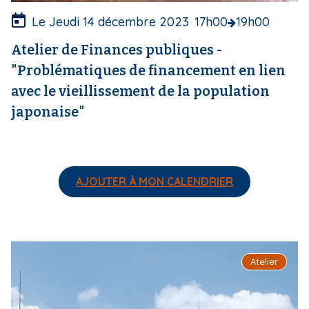
r
e
Le Jeudi 14 décembre 2023
17h00
19h00
Atelier de Finances publiques -
"Problématiques de financement en lien
avec le vieillissement de la population
japonaise"
AJOUTER À MON CALENDRIER
I
Atelier
m
a
g