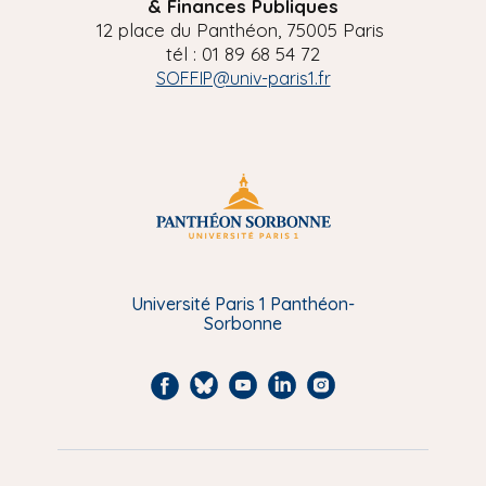
& Finances Publiques
12 place du Panthéon, 75005 Paris
tél : 01 89 68 54 72
SOFFIP@univ-paris1.fr
Université Paris 1 Panthéon-
Sorbonne
F
B
Y
L
I
a
l
o
i
n
c
u
u
n
s