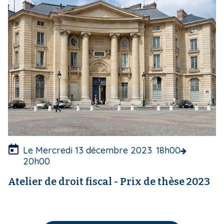
e
d
e
c
o
u
v
e
r
t
u
r
e
Le Mercredi 13 décembre 2023
18h00
20h00
Atelier de droit fiscal - Prix de thèse 2023