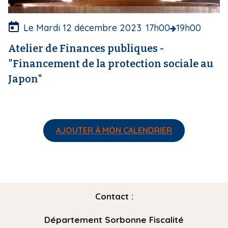
u
r
e
Le Mardi 12 décembre 2023
17h00
19h00
Atelier de Finances publiques -
"Financement de la protection sociale au
Japon"
AJOUTER À MON CALENDRIER
Contact :
Département Sorbonne Fiscalité