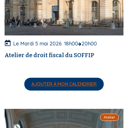
v
e
r
t
u
r
e
Le Mardi 5 mai 2026
18h00
20h00
Atelier de droit fiscal du SOFFIP
AJOUTER À MON CALENDRIER
I
Atelier
m
a