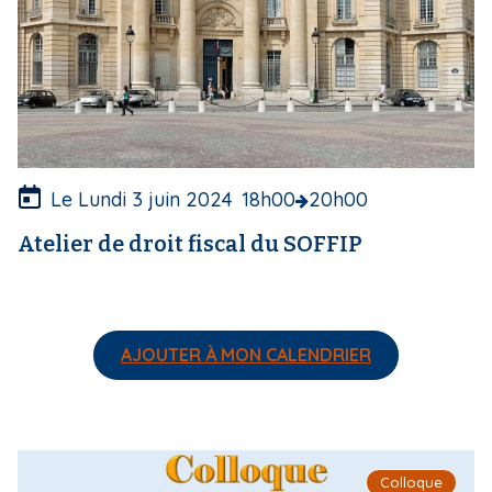
u
v
e
r
t
u
r
e
Le Lundi 3 juin 2024
18h00
20h00
Atelier de droit fiscal du SOFFIP
AJOUTER À MON CALENDRIER
I
Colloque
m