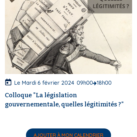
d
e
c
o
u
v
e
r
t
u
r
e
Le Mardi 6 février 2024
09h00
18h00
Colloque "La législation
gouvernementale, quelles légitimités ?"
AJOUTER À MON CALENDRIER