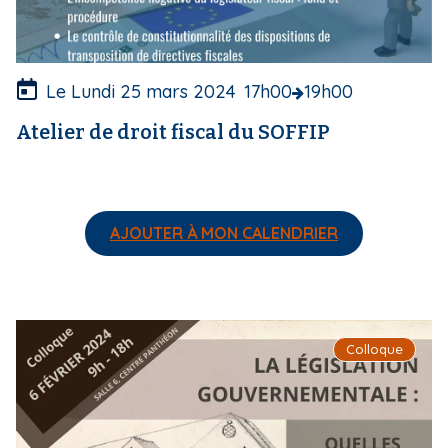
t
u
r
e
Le Lundi 25 mars 2024
17h00
19h00
Atelier de droit fiscal du SOFFIP
AJOUTER À MON CALENDRIER
I
Colloque
m
a
g
e