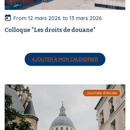
u
r
e
From
12 mars 2026
to
13 mars 2026
Colloque "Les droits de douane"
AJOUTER À MON CALENDRIER
I
Journée d'étude
m
a
g
e
d
e