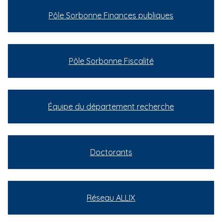
'
i
A
Pôle Sorbonne Finances publiques
r
p
i
a
a
l
n
e
Pôle Sorbonne Fiscalité
Équipe du département recherche
Doctorants
Réseau ALLIX