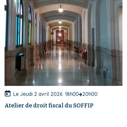
g
e
d
e
c
o
u
v
e
r
t
u
r
e
Le Jeudi 2 avril 2026
18h00
20h00
Atelier de droit fiscal du SOFFIP