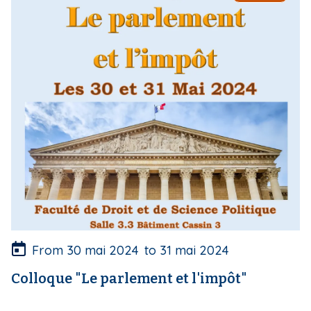
a
g
e
d
e
c
o
u
v
e
r
t
u
r
e
From
30 mai 2024
to
31 mai 2024
Colloque "Le parlement et l'impôt"