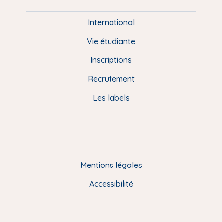
i
e
International
d
Vie étudiante
d
Inscriptions
e
Recrutement
p
Les labels
a
g
e
F
Mentions légales
R
Accessibilité