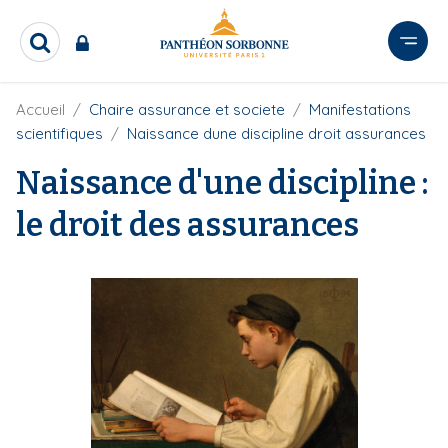
A
l
R
l
e
e
c
r
F
Accueil
Chaire assurance et societe
Manifestations
h
i
e
a
scientifiques
Naissance dune discipline droit assurances
l
r
u
d
c
Naissance d'une discipline :
c
'
h
o
A
e
le droit des assurances
r
n
r
i
t
a
e
n
e
n
u
p
r
i
n
c