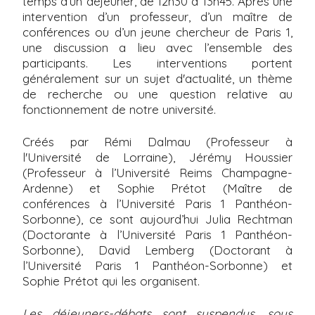
temps d’un déjeuner, de 12h30 à 13h45. Après une
i
intervention d’un professeur, d’un maître de
p
conférences ou d’un jeune chercheur de Paris 1,
une discussion a lieu avec l’ensemble des
a
participants. Les interventions portent
l
généralement sur un sujet d'actualité, un thème
de recherche ou une question relative au
fonctionnement de notre université.
Créés par Rémi Dalmau (Professeur à
l'Université de Lorraine), Jérémy Houssier
(Professeur à l’Université Reims Champagne-
Ardenne) et Sophie Prétot (Maître de
conférences à l’Université Paris 1 Panthéon-
Sorbonne), ce sont aujourd’hui Julia Rechtman
(Doctorante à l’Université Paris 1 Panthéon-
Sorbonne), David Lemberg (Doctorant à
l’Université Paris 1 Panthéon-Sorbonne) et
Sophie Prétot qui les organisent.
Les déjeuners-débats sont suspendus, sous