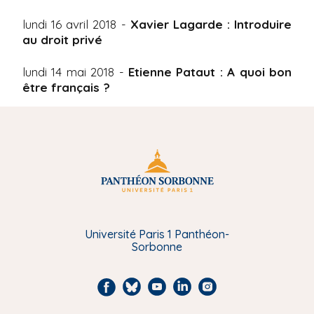
lundi 16 avril 2018 -
Xavier Lagarde : Introduire
au droit privé
lundi 14 mai 2018 -
Etienne Pataut : A quoi bon
être français ?
Université Paris 1 Panthéon-
Sorbonne
F
B
Y
L
I