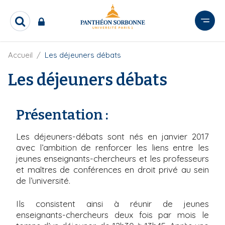
A
l
R
l
e
e
c
r
F
Accueil
Les déjeuners débats
h
i
e
a
l
Les déjeuners débats
r
u
d
c
c
'
h
o
A
e
Présentation :
r
n
r
i
t
a
Les déjeuners-débats sont nés en janvier 2017
e
n
avec l’ambition de renforcer les liens entre les
e
n
jeunes enseignants-chercheurs et les professeurs
u
et maîtres de conférences en droit privé au sein
p
de l’université.
r
i
Ils consistent ainsi à réunir de jeunes
n
enseignants-chercheurs deux fois par mois le
c