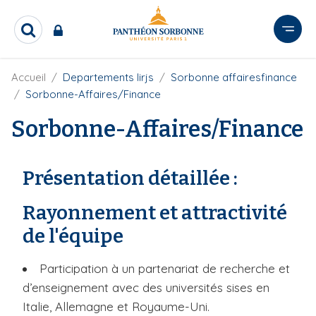
A
l
R
l
e
e
c
r
F
Accueil
Departements lirjs
Sorbonne affairesfinance
h
i
e
a
Sorbonne-Affaires/Finance
l
r
u
d
c
Sorbonne-Affaires/Finance
c
'
h
o
A
e
r
n
r
i
Présentation détaillée :
t
a
e
n
Rayonnement et attractivité
e
n
u
de l'équipe
p
r
Participation à un partenariat de recherche et
i
d’enseignement avec des universités sises en
n
Italie, Allemagne et Royaume-Uni.
c