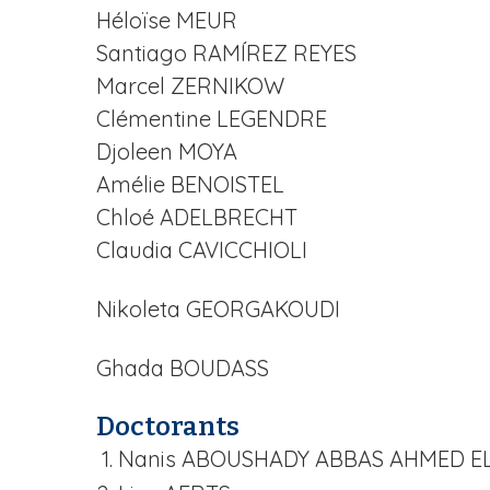
Héloïse MEUR
i
p
Santiago RAMÍREZ REYES
a
Marcel ZERNIKOW
l
Clémentine LEGENDRE
Djoleen MOYA
Amélie BENOISTEL
Chloé ADELBRECHT
Claudia CAVICCHIOLI
Nikoleta GEORGAKOUDI
Ghada BOUDASS
Doctorants
Nanis ABOUSHADY ABBAS AHMED 