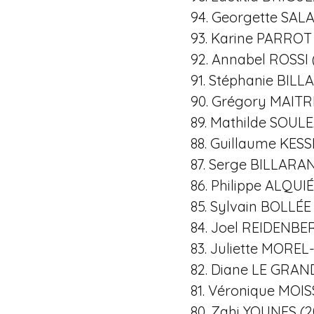
94. Georgette SAL
93. Karine PARROT
92. Annabel ROSSI 
91. Stéphanie BILL
90. Grégory MAITR
89. Mathilde SOU
88. Guillaume KESS
87. Serge BILLARAN
86. Philippe ALQUIÉ
85. Sylvain BOLLÉE
84. Joel REIDENBE
83. Juliette MORE
82. Diane LE GRA
81. Véronique MOI
80. Zahi YOUNES (2