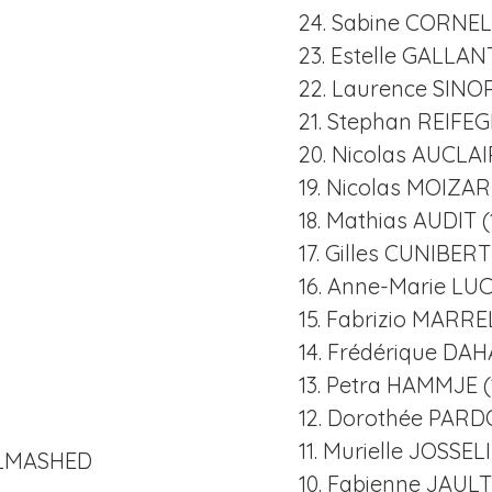
24. Sabine CORNE
23. Estelle GALLAN
22. Laurence SINO
21. Stephan REIFE
20. Nicolas AUCLAI
19. Nicolas MOIZAR
18. Mathias AUDIT (
17. Gilles CUNIBERT
16. Anne-Marie LUC
15. Fabrizio MARRE
14. Frédérique DAH
13. Petra HAMMJE (
12. Dorothée PARD
11. Murielle JOSSE
ELMASHED
10. Fabienne JAULT