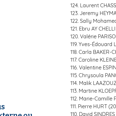
124. Laurent CHAS
123. Jeremy HEYM
122. Sally Moham
121. Ebru AY CHELLI
120. Valérie PARISO
119. Yves-Édouard 
118. Carla BAKER-C
117. Caroline KLEIN
116. Valentine ESP
115. Chrysoula PAN
114. Malik LAAZOUZ
113. Martine KLOEP
112. Marie-Camille
us
111. Pierre HURT (2
110. David SINDRES
xterne ou