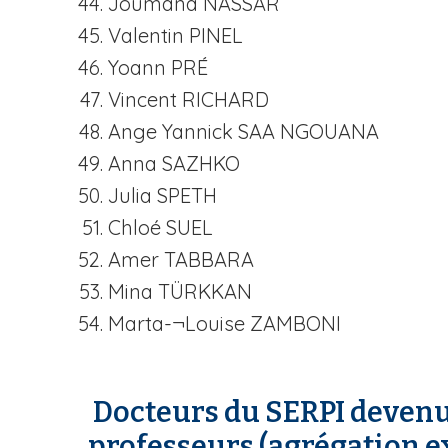
Joumana NASSAR
Valentin PINEL
Yoann PRÉ
Vincent RICHARD
Ange Yannick SAA NGOUANA
Anna SAZHKO
Julia SPETH
Chloé SUEL
Amer TABBARA
Mina TÜRKKAN
Marta-¬Louise ZAMBONI
Docteurs du SERPI deven
professeurs (agrégation e