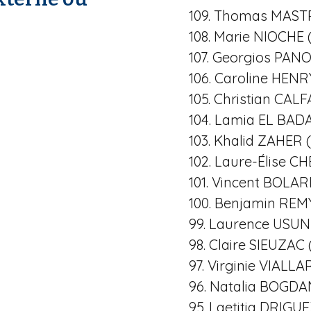
109. Thomas MAST
108. Marie NIOCHE 
107. Georgios PAN
106. Caroline HENR
105. Christian CAL
104. Lamia EL BAD
103. Khalid ZAHER 
102. Laure-Élise C
101. Vincent BOLAR
100. Benjamin REM
99. Laurence USUN
98. Claire SIEUZAC 
97. Virginie VIALLA
96. Natalia BOGD
95. Laetitia DRIGUE