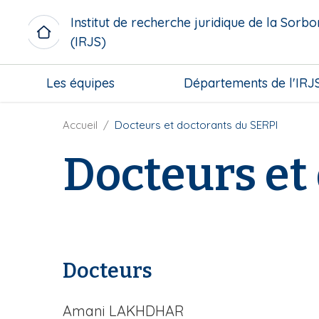
A
Institut de recherche juridique de la Sorb
l
(IRJS)
l
e
M
r
Les équipes
Départements de l'IRJ
i
a
c
u
r
F
Accueil
Docteurs et doctorants du SERPI
c
o
i
o
Docteurs et
m
l
n
e
d
t
n
'
e
u
A
n
b
r
u
l
i
p
o
a
r
Docteurs
c
n
i
k
e
n
Amani LAKHDHAR
c