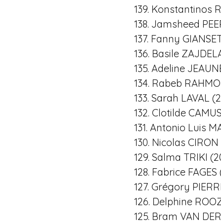
139. Konstantinos 
138. Jamsheed PEE
137. Fanny GIANSE
136. Basile ZAJDEL
135. Adeline JEAUN
134. Rabeb RAHMOU
133. Sarah LAVAL (2
132. Clotilde CAMUS
131. Antonio Luis 
130. Nicolas CIRON 
129. Salma TRIKI (2
128. Fabrice FAGES 
127. Grégory PIERR
126. Delphine ROOZ
125. Bram VAN DER