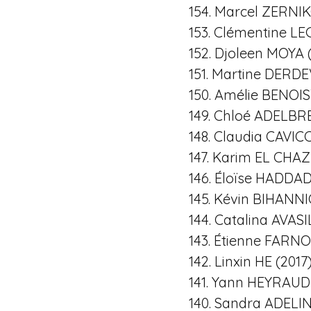
154. Marcel ZERNI
153. Clémentine L
152. Djoleen MOYA 
151. Martine DERDE
150. Amélie BENOIS
149. Chloé ADELBR
148. Claudia CAVICC
147. Karim EL CHAZL
146. Éloïse HADDA
145. Kévin BIHANNI
144. Catalina AVASI
143. Étienne FARNO
142. Linxin HE (2017
141. Yann HEYRAUD 
140. Sandra ADELIN