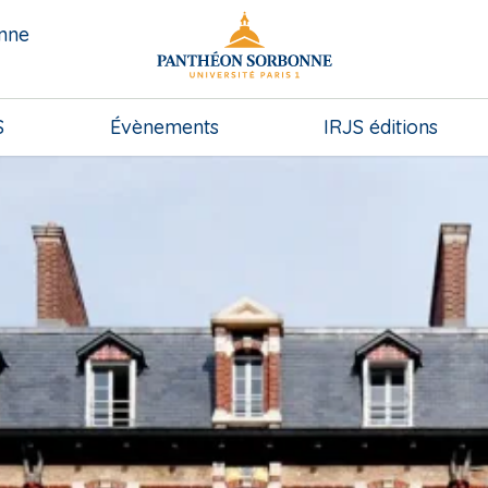
onne
S
Évènements
IRJS éditions