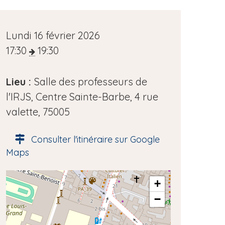
D
Lundi 16 février 2026
a
17:30
19:30
t
e
Lieu :
Salle des professeurs de
d
l'IRJS, Centre Sainte-Barbe, 4 rue
e
valette, 75005
l
Consulter l'itinéraire sur Google
'
Maps
é
v
A
+
è
d
−
n
r
e
e
s