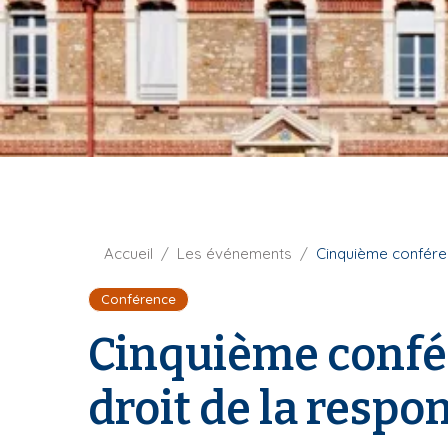
t
i
u
p
r
a
e
l
F
Accueil
Les événements
Cinquième conféren
i
Conférence
l
d
Cinquième confér
'
A
droit de la respon
r
i
a