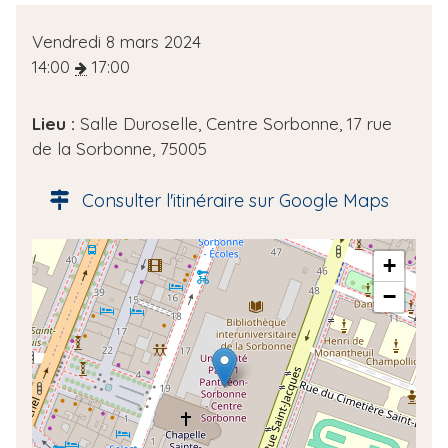
D
Vendredi 8 mars 2024
a
14:00
17:00
t
e
Lieu :
Salle Duroselle, Centre Sorbonne, 17 rue
d
de la Sorbonne, 75005
e
l
Consulter l'itinéraire sur Google Maps
'
é
A
+
v
d
è
−
r
n
e
e
s
m
s
e
e
n
g
t
é