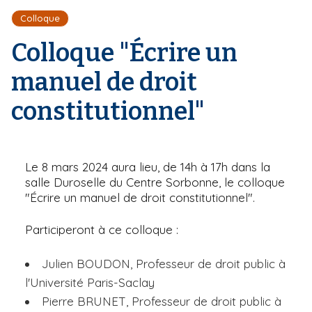
r
d
i
Colloque
e
'
p
A
Colloque "Écrire un
a
r
l
i
manuel de droit
a
n
constitutionnel"
e
Le 8 mars 2024 aura lieu, de 14h à 17h dans la
salle Duroselle du Centre Sorbonne, le colloque
"Écrire un manuel de droit constitutionnel".
Participeront à ce colloque :
Julien BOUDON, Professeur de droit public à
l'Université Paris-Saclay
Pierre BRUNET, Professeur de droit public à