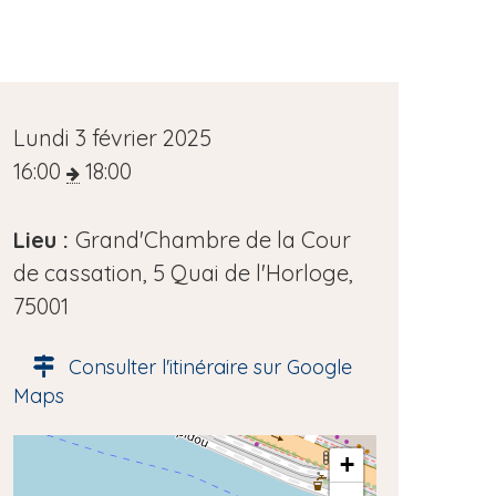
D
Lundi 3 février 2025
a
16:00
18:00
t
e
Lieu :
Grand'Chambre de la Cour
d
de cassation, 5 Quai de l'Horloge,
e
75001
l
Consulter l'itinéraire sur Google
'
Maps
é
v
A
+
è
d