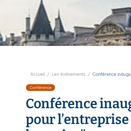
t
i
u
p
r
a
e
l
F
Accueil
Les événements
Conférence inaugura
i
Conférence
l
d
Conférence inaug
'
A
pour l’entreprise 
r
i
a