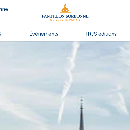
onne
S
Évènements
IRJS éditions