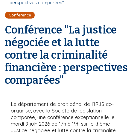
r
perspectives comparées"
d
i
e
'
p
Conférence
A
a
r
Conférence "La justice
l
i
a
négociée et la lutte
n
e
contre la criminalité
financière : perspectives
comparées"
Le département de droit pénal de l'IRJS co-
organise, avec la Société de législation
comparée, une conférence exceptionnelle le
mardi 9 juin 2026 de 17h à 19h sur le thème :
Justice négociée et lutte contre la criminalité