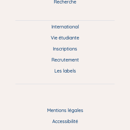
Recherche
m
P
i
e
International
d
Vie étudiante
d
Inscriptions
e
Recrutement
p
Les labels
a
g
e
F
Mentions légales
R
Accessibilité