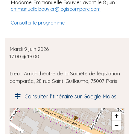
Madame Emmanuelle Bouvier avant le 8 juin :
emmanuelle.bouvier@legiscompare.com
Consulter le programme
D
Mardi 9 juin 2026
a
17:00
19:00
t
e
Lieu :
Amphithéâtre de la Société de législation
d
comparée, 28 rue Saint-Guillaume, 75007 Paris
e
l
Consulter l'itinéraire sur Google Maps
'
é
A
+
v
d
è
−
r
n
e