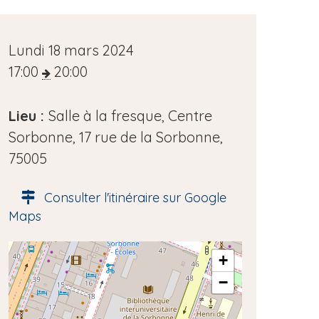
D
Lundi 18 mars 2024
a
17:00
20:00
t
e
Lieu :
Salle à la fresque, Centre
d
Sorbonne, 17 rue de la Sorbonne,
e
75005
l
Consulter l'itinéraire sur Google
'
Maps
é
v
A
+
è
d
−
n
r
e
e
s