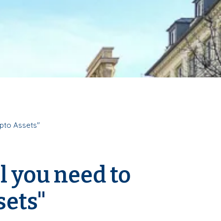
ypto Assets"
l you need to
sets"