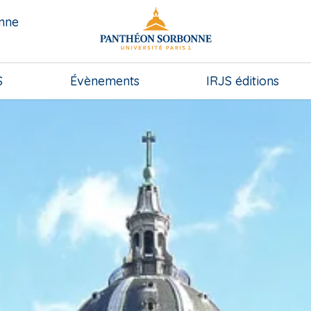
onne
S
Évènements
IRJS éditions