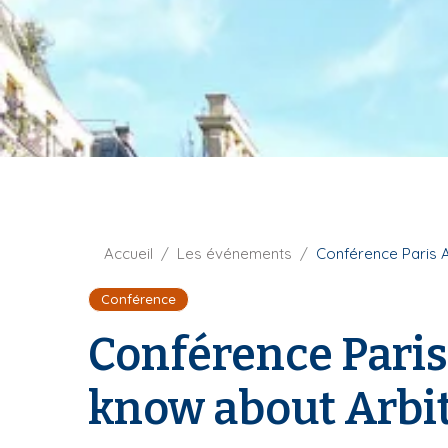
t
i
u
p
r
a
e
l
F
Accueil
Les événements
Conférence Paris A
i
Conférence
l
d
Conférence Paris
'
A
know about Arbit
r
i
a