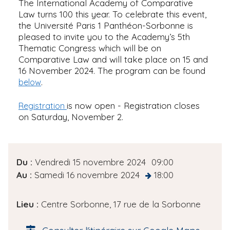
The International Academy of Comparative
Law turns 100 this year. To celebrate this event,
the Université Paris 1 Panthéon-Sorbonne is
pleased to invite you to the Academy’s 5th
Thematic Congress which will be on
Comparative Law and will take place on 15 and
16 November 2024. The program can be found
.
below
is now open - Registration closes
Registration
on Saturday, November 2.
D
Du :
Vendredi 15 novembre 2024
09:00
a
Au :
Samedi 16 novembre 2024
18:00
at
t
e
Lieu :
Centre Sorbonne, 17 rue de la Sorbonne
d
e