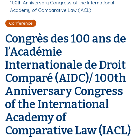
r
100th Anniversary Congress of the International
d
i
e
Academy of Comparative Law (IACL)
'
p
A
a
r
Conférence
l
i
Congrès des 100 ans de
a
n
e
l’Académie
Internationale de Droit
Comparé (AIDC)/ 100th
Anniversary Congress
of the International
Academy of
Comparative Law (IACL)