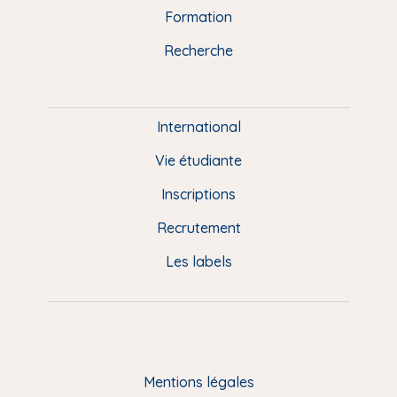
n
o
y
e
I
r
Formation
k
n
a
u
Recherche
m
P
i
e
International
d
Vie étudiante
d
Inscriptions
e
Recrutement
p
Les labels
a
g
e
F
Mentions légales
R