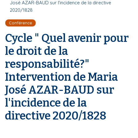
r
José AZAR-BAUD sur l'incidence de la directive
d
i
e
2020/1828
'
p
A
a
r
Conférence
l
i
Cycle " Quel avenir pour
a
n
e
le droit de la
responsabilité?"
Intervention de Maria
José AZAR-BAUD sur
l'incidence de la
directive 2020/1828