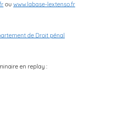
fr
ou
www.labase-lextenso.fr
partement de Droit pénal
minaire en replay :