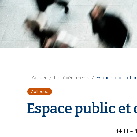
t
i
u
p
r
a
e
l
F
Accueil
Les événements
Espace public et dr
i
Colloque
l
d
Espace public et 
'
A
r
i
14 H – 
a