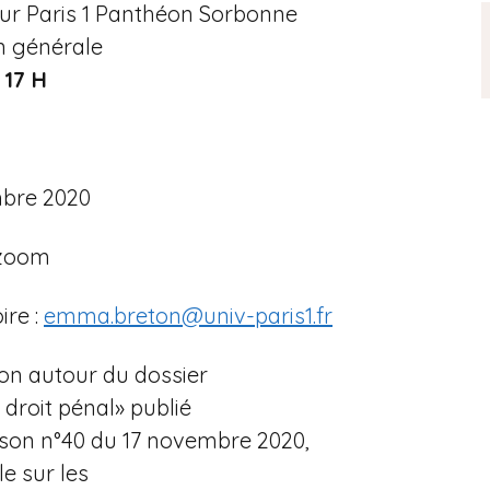
r Paris 1 Panthéon Sorbonne
n générale
: 17 H
mbre 2020
 zoom
ire :
emma.breton@univ-paris1.fr
ion autour du dossier
 droit pénal» publié
s son n°40 du 17 novembre 2020,
le sur les