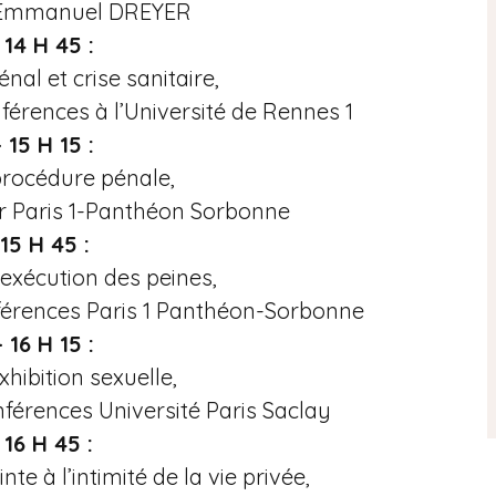
r Emmanuel DREYER
 14 H 45 :
énal et crise sanitaire,
érences à l’Université de Rennes 1
 15 H 15 :
 procédure pénale,
r Paris 1-Panthéon Sorbonne
 15 H 45 :
’exécution des peines,
érences Paris 1 Panthéon-Sorbonne
 16 H 15 :
exhibition sexuelle,
érences Université Paris Saclay
 16 H 45 :
inte à l’intimité de la vie privée,