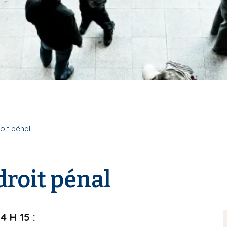
oit pénal
droit pénal
14 H 15 :