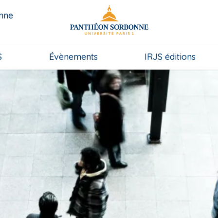
onne
S
Évènements
IRJS éditions