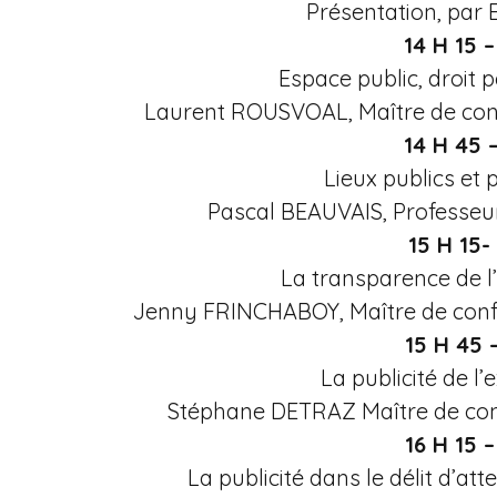
Présentation, pa
n
14 H 15 –
e
Espace public, droit p
Laurent ROUSVOAL, Maître de conf
14 H 45 –
Lieux publics et
Pascal BEAUVAIS, Professeu
15 H 15-
La transparence de l
Jenny FRINCHABOY, Maître de conf
15 H 45 –
La publicité de l’
Stéphane DETRAZ Maître de conf
16 H 15 –
La publicité dans le délit d’atte