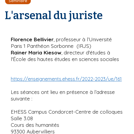
Séminaire
r
d
i
e
'
L'arsenal du juriste
p
A
a
r
l
i
a
n
Florence Bellivier
, professeur à l’Université
e
Paris 1 Panthéon Sorbonne (IRJS)
Rainer Maria Kiesow
, directeur d'études à
l'École des hautes études en sciences sociales
https://enseignements.ehess.fr/2022-2023/ue/161
Les séances ont lieu en présence à l’adresse
suivante :
EHESS Campus Condorcet-Centre de colloques
Salle 3.08
Cours des humanités
93300 Aubervilliers