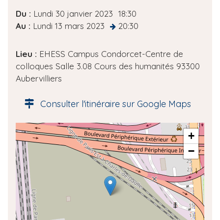
D
Du :
Lundi 30 janvier 2023
18:30
a
Au :
Lundi 13 mars 2023
20:30
at
t
e
Lieu :
EHESS Campus Condorcet-Centre de
d
colloques Salle 3.08 Cours des humanités 93300
e
Aubervilliers
l
'
Consulter l'itinéraire sur Google Maps
é
v
A
+
è
d
n
−
r
e
e
m
s
e
s
n
e
t
g