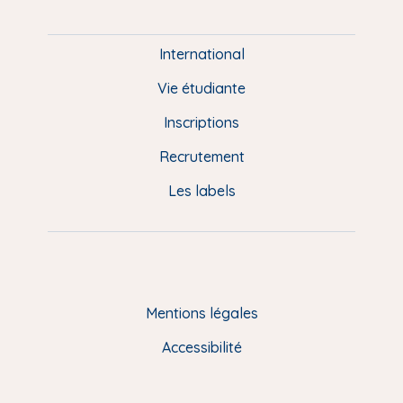
i
e
International
d
Vie étudiante
d
Inscriptions
e
Recrutement
p
Les labels
a
g
e
F
Mentions légales
R
Accessibilité