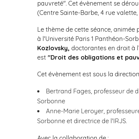
pauvreté". Cet évènement se déroul
n
(Centre Sainte-Barbe, 4 rue valette,
e
Le thème de cette séance, animée 
à l'Université Paris 1 Panthéon-Sor
Kozlovsky,
doctorantes en droit à 
est
"Droit des obligations et pau
Cet évènement est sous la direction 
Bertrand Fages, professeur de dr
Sorbonne
Anne-Marie Leroyer, professeure 
Sorbonne et directrice de l'IRJS.
Avec la collaboration de :