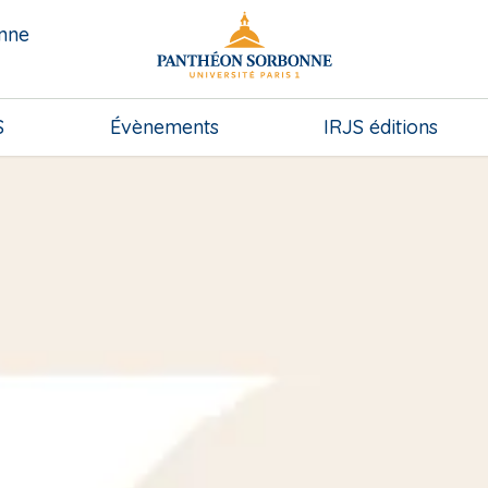
onne
S
Évènements
IRJS éditions