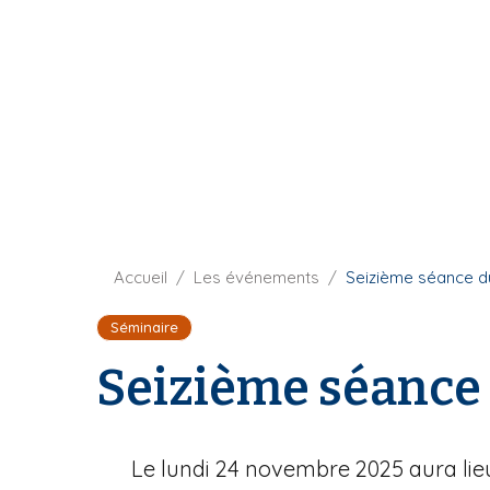
t
i
u
p
r
a
e
l
F
Accueil
Les événements
Seizième séance d
i
Séminaire
l
d
Seizième séance 
'
A
r
i
Le lundi 24 novembre 2025 aura lie
a