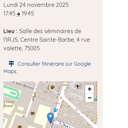
D
Lundi 24 novembre 2025
a
17:45
19:45
t
e
Lieu :
Salle des séminaires de
d
l'IRJS, Centre Sainte-Barbe, 4 rue
e
valette, 75005
l
Consulter l'itinéraire sur Google
'
Maps
é
v
A
+
è
d
−
n
r
e
e
s
m
s
e
e