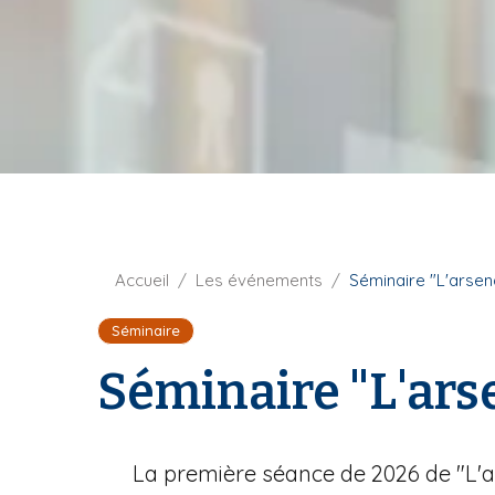
t
i
u
p
r
a
e
l
F
Accueil
Les événements
Séminaire "L'arsena
i
Séminaire
l
d
Séminaire "L'arse
'
A
r
i
La première séance de 2026 de "L'ar
a