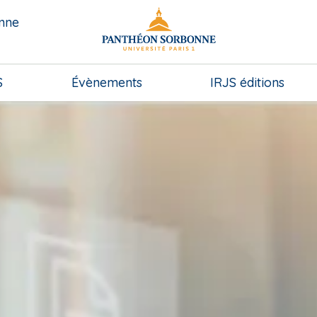
onne
S
Évènements
IRJS éditions