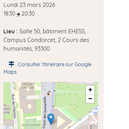
D
Lundi 23 mars 2026
a
18:30
20:30
t
e
Lieu :
Salle 50, bâtiment EHESS,
d
Campus Condorcet, 2 Cours des
e
humanités, 93300
l
Consulter l'itinéraire sur Google
'
Maps
é
v
A
+
è
d
−
n
r
e
e
s
m
s
e
e