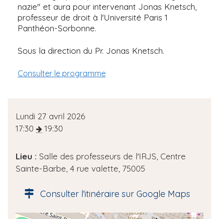
nazie" et aura pour intervenant Jonas Knetsch,
professeur de droit à l'Université Paris 1
Panthéon-Sorbonne.
Sous la direction du Pr. Jonas Knetsch.
Consulter le programme
D
Lundi 27 avril 2026
a
17:30
19:30
t
e
Lieu :
Salle des professeurs de l'IRJS, Centre
d
Sainte-Barbe, 4 rue valette, 75005
e
l
Consulter l'itinéraire sur Google Maps
'
é
A