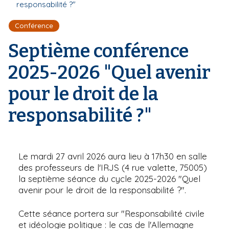
r
responsabilité ?"
d
i
e
'
p
Conférence
A
a
r
Septième conférence
l
i
a
2025-2026 "Quel avenir
n
e
pour le droit de la
responsabilité ?"
Le mardi 27 avril 2026 aura lieu à 17h30 en salle
des professeurs de l'IRJS (4 rue valette, 75005)
la septième séance du cycle 2025-2026 "Quel
avenir pour le droit de la responsabilité ?".
Cette séance portera sur "Responsabilité civile
et idéologie politique : le cas de l'Allemagne