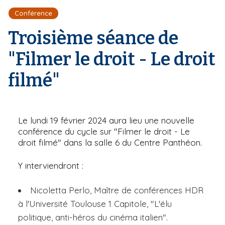
r
d
i
Conférence
e
'
p
A
Troisième séance de
a
r
l
i
"Filmer le droit - Le droit
a
n
filmé"
e
Le lundi 19 février 2024 aura lieu une nouvelle
conférence du cycle sur "Filmer le droit - Le
droit filmé" dans la salle 6 du Centre Panthéon.
Y interviendront :
Nicoletta Perlo, Maître de conférences HDR
à l'Université Toulouse 1 Capitole, "L'élu
politique, anti-héros du cinéma italien".