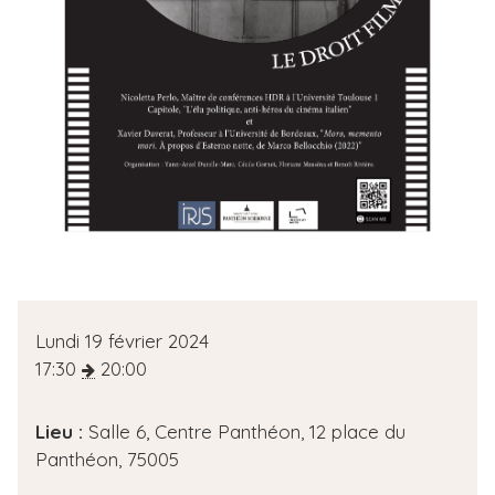
D
Lundi 19 février 2024
a
17:30
20:00
t
e
Lieu :
Salle 6, Centre Panthéon, 12 place du
d
Panthéon, 75005
e