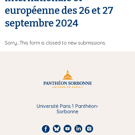
i
européenne des 26 et 27
p
a
septembre 2024
l
M
Sorry…This form is closed to new submissions.
e
s
s
a
g
e
Université Paris 1 Panthéon-
Sorbonne
d
'
F
B
Y
L
I
é