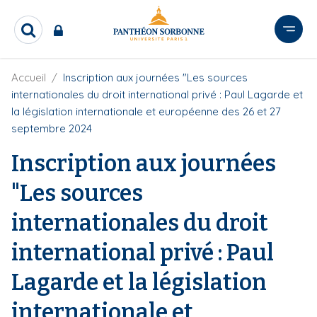
A
l
R
l
e
e
c
r
F
Accueil
Inscription aux journées "Les sources
h
i
e
a
internationales du droit international privé : Paul Lagarde et
l
r
u
la législation internationale et européenne des 26 et 27
d
c
c
septembre 2024
'
h
o
A
e
Inscription aux journées
r
n
r
i
t
a
"Les sources
e
n
e
n
internationales du droit
u
p
international privé : Paul
r
Lagarde et la législation
i
n
internationale et
c