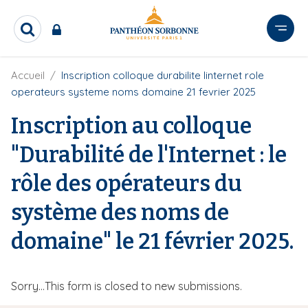
A
l
R
l
e
e
c
r
F
Accueil
Inscription colloque durabilite linternet role
h
i
e
a
operateurs systeme noms domaine 21 fevrier 2025
l
r
u
d
c
Inscription au colloque
c
'
h
o
A
e
"Durabilité de l'Internet : le
r
n
r
i
t
rôle des opérateurs du
a
e
n
e
n
système des noms de
u
domaine" le 21 février 2025.
p
r
i
M
Sorry…This form is closed to new submissions.
n
c