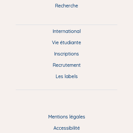
k
n
a
u
Recherche
m
P
i
e
International
d
Vie étudiante
d
Inscriptions
e
Recrutement
p
Les labels
a
g
e
F
Mentions légales
R
Accessibilité