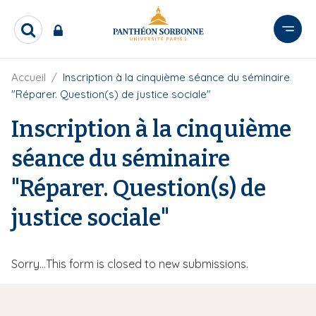
A
l
R
l
e
e
c
r
F
Accueil
Inscription à la cinquième séance du séminaire
h
i
e
a
"Réparer. Question(s) de justice sociale"
l
r
u
d
c
Inscription à la cinquième
c
'
h
o
A
e
séance du séminaire
r
n
r
i
t
"Réparer. Question(s) de
a
e
n
e
n
justice sociale"
u
p
r
M
Sorry…This form is closed to new submissions.
i
e
n
s
c