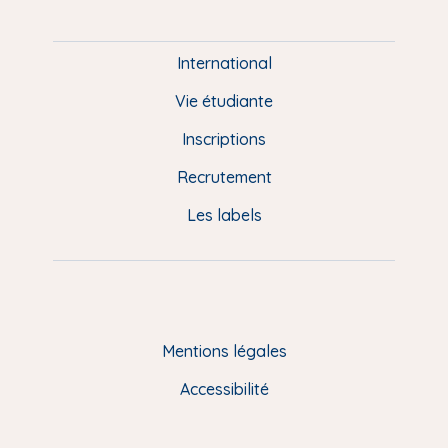
P
i
e
International
d
Vie étudiante
d
Inscriptions
e
Recrutement
p
Les labels
a
g
e
F
Mentions légales
R
Accessibilité