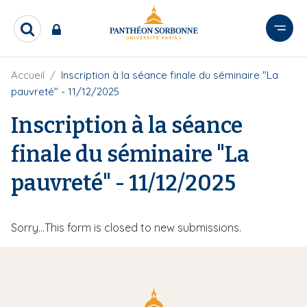
A
l
R
l
e
e
c
r
F
Accueil
Inscription à la séance finale du séminaire "La
h
i
e
a
pauvreté" - 11/12/2025
l
r
u
d
c
Inscription à la séance
c
'
h
o
A
e
finale du séminaire "La
r
n
r
i
t
pauvreté" - 11/12/2025
a
e
n
e
n
u
M
Sorry…This form is closed to new submissions.
p
e
r
i
s
n
s
c