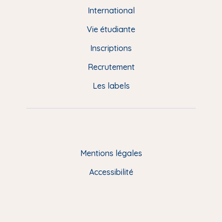
e
International
d
Vie étudiante
d
Inscriptions
e
Recrutement
p
Les labels
a
g
e
F
Mentions légales
R
Accessibilité