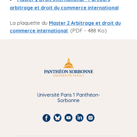
i
arbitrage et droit du commerce international
p
a
La plaquette du
Master 2 Arbitrage
et droit du
l
(PDF - 488 Ko)
commerce international
Université Paris 1 Panthéon-
Sorbonne
F
B
Y
L
I
a
l
o
i
n