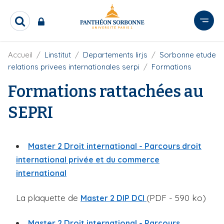
A
l
R
l
e
e
c
r
F
Accueil
Linstitut
Departements lirjs
Sorbonne etude
h
i
e
a
relations privees internationales serpi
Formations
l
r
u
d
c
Formations rattachées au
c
'
h
o
A
e
SEPRI
r
n
r
i
t
a
e
n
Master 2 Droit international - Parcours droit
e
n
international privée et du commerce
u
international
p
r
La plaquette de
(PDF - 590 ko)
i
Master 2 DIP DCI
n
c
Master 2 Droit international - Parcours