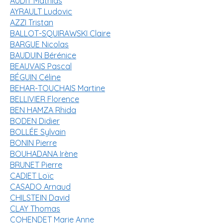
AUDIT Mathias
i
AYRAULT Ludovic
p
AZZI Tristan
BALLOT-SQUIRAWSKI Claire
a
BARGUE Nicolas
l
BAUDUIN Bérénice
BEAUVAIS Pascal
BÉGUIN Céline
BEHAR-TOUCHAIS Martine
BELLIVIER Florence
BEN HAMZA Rhida
BODEN Didier
BOLLÉE Sylvain
BONIN Pierre
BOUHADANA Irène
BRUNET Pierre
CADIET Loïc
CASADO Arnaud
CHILSTEIN David
CLAY Thomas
COHENDET Marie Anne