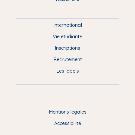
m
P
i
e
International
d
Vie étudiante
d
Inscriptions
e
Recrutement
p
Les labels
a
g
e
F
Mentions légales
R
Accessibilité