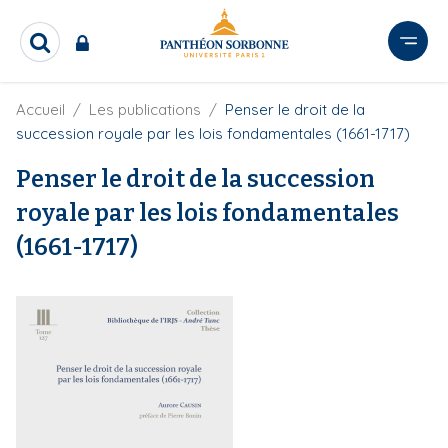
A
l
R
l
e
e
c
r
F
Accueil
Les publications
Penser le droit de la
h
i
e
a
succession royale par les lois fondamentales (1661-1717)
l
r
u
d
c
Penser le droit de la succession
c
'
h
o
A
royale par les lois fondamentales
e
r
n
r
i
(1661-1717)
t
a
e
n
e
n
u
p
r
i
n
c