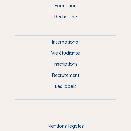
n
o
y
e
I
r
Formation
k
n
a
u
Recherche
m
P
i
e
International
d
Vie étudiante
d
Inscriptions
e
Recrutement
p
Les labels
a
g
e
F
Mentions légales
R