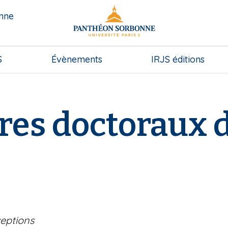
onne
S
Évènements
IRJS éditions
res doctoraux 
ceptions