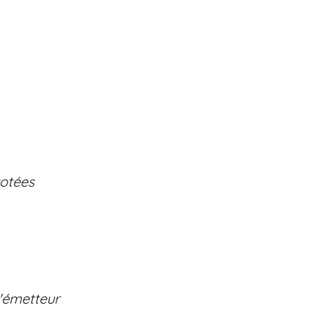
cotées
l'émetteur