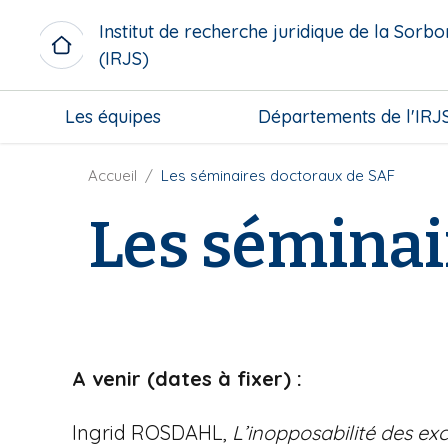
A
Institut de recherche juridique de la Sorb
l
(IRJS)
l
e
M
r
Les équipes
Départements de l'IRJ
i
a
c
u
r
F
Accueil
Les séminaires doctoraux de SAF
c
o
i
o
Les séminai
m
l
n
e
d
t
n
'
e
u
A
n
b
r
u
l
i
p
o
a
r
A venir (dates à fixer) :
c
n
i
k
e
n
Ingrid ROSDAHL,
L’inopposabilité des ex
c