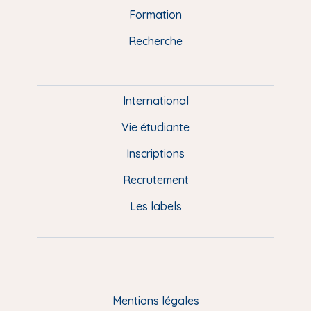
n
o
y
e
I
r
Formation
k
n
a
u
Recherche
m
P
i
e
International
d
Vie étudiante
d
Inscriptions
e
Recrutement
p
Les labels
a
g
e
F
Mentions légales
R