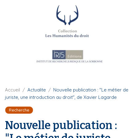
i
p
a
l
F
Accueil
Actualite
Nouvelle publication : "Le métier de
i
juriste, une introduction au droit", de Xavier Lagarde
l
d
Recherche
'
A
Nouvelle publication :
r
i
a