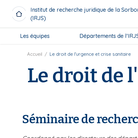
A
Institut de recherche juridique de la Sorb
l
(IRJS)
l
e
M
r
Les équipes
Départements de l'IRJ
i
a
c
u
r
F
Accueil
Le droit de l'urgence et crise sanitaire
c
o
i
o
Le droit de 
m
l
n
e
d
t
n
'
e
u
A
n
b
r
u
l
i
p
o
a
r
Séminaire de recherc
c
n
i
k
e
n
c