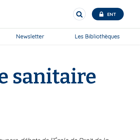
ENT
R
e
c
h
Newsletter
Les Bibliothèques
e
r
c
h
e
se sanitaire
r