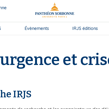
onne
S
Évènements
IRJS éditions
l'urgence et cri
he IRJS