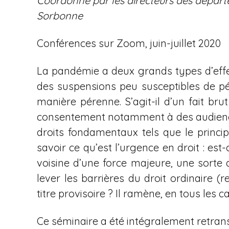
Coordonné par les directeurs des départe
i
Sorbonne
p
a
Conférences sur Zoom, juin-juillet 2020
l
La pandémie a deux grands types d’effets 
des suspensions peu susceptibles de pére
manière pérenne. S’agit-il d’un fait bru
consentement notamment à des audiences
droits fondamentaux tels que le princip
savoir ce qu’est l’urgence en droit : e
voisine d’une force majeure, une sorte d
lever les barrières du droit ordinaire (
titre provisoire ? Il ramène, en tous les c
Ce séminaire a été intégralement retran