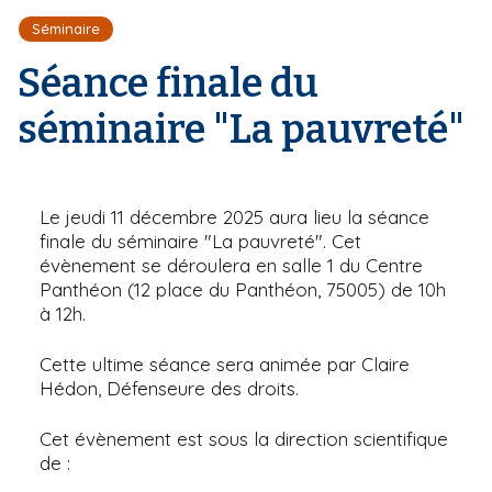
r
d
i
Séminaire
e
'
p
A
Séance finale du
a
r
l
i
séminaire "La pauvreté"
a
n
e
Le jeudi 11 décembre 2025 aura lieu la séance
finale du séminaire "La pauvreté". Cet
évènement se déroulera en salle 1 du Centre
Panthéon (12 place du Panthéon, 75005) de 10h
à 12h.
Cette ultime séance sera animée par Claire
Hédon, Défenseure des droits.
Cet évènement est sous la direction scientifique
de :