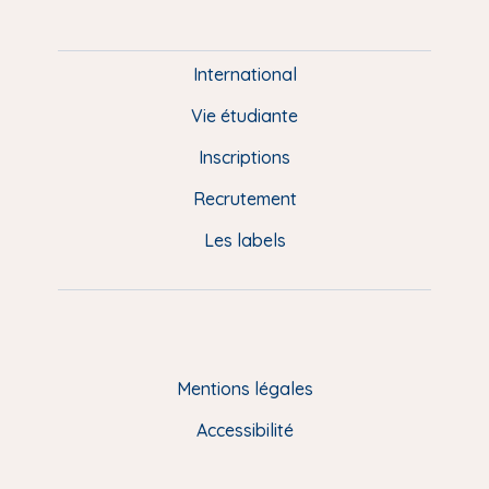
P
i
e
International
d
Vie étudiante
d
Inscriptions
e
Recrutement
p
Les labels
a
g
e
F
Mentions légales
R
Accessibilité