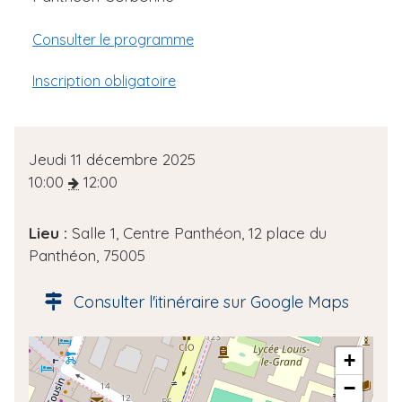
Consulter le programme
Inscription obligatoire
D
Jeudi 11 décembre 2025
a
10:00
12:00
t
e
Lieu :
Salle 1, Centre Panthéon, 12 place du
d
Panthéon, 75005
e
l
Consulter l'itinéraire sur Google Maps
'
é
A
+
v
d
è
−
r