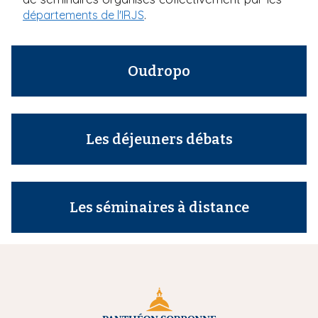
i
.
départements de l'IRJS
p
a
l
Oudropo
Les déjeuners débats
Les séminaires à distance