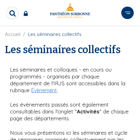
A
l
R
l
e
e
c
r
F
Accueil
Les séminaires collectifs
h
i
e
a
l
Les séminaires collectifs
r
u
d
c
c
'
h
o
A
e
Les séminaires et colloques - en cours ou
r
n
r
i
programmés - organisés par chaque
t
a
département de l'IRJS sont accessibles dans la
e
n
rubrique
.
Évènement
e
n
u
Les évènements passés sont également
p
consultables dans l'onglet "
Activités
" de chaque
r
page des départements.
i
n
Nous vous présentons ici les séminaires et cycle
c
de séminaires organisés collectivement par les